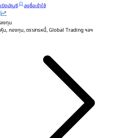
เปิดบัญชี
ลืมรหัสผ่าน หรือ รหัสผ่านถูกล๊อก
ลงชื่อเข้าใช้
Support Tools
ลงทุน
หุ้น, กองทุน, ตราสารหนี้, Global Trading ฯลฯ
2 Factor Authentication (2FA)
NDID
Online Guide ออนไลน์ไกด์
วิธีการแจ้งขอเปิดบัญชีเพิ่ม
บริการแจ้งเตือน