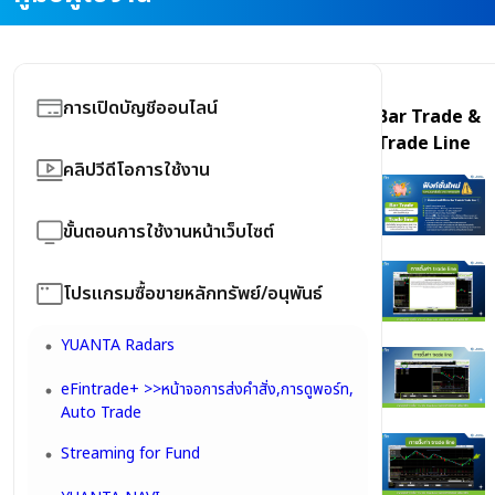
การเปิดบัญชีออนไลน์
Bar Trade &
Trade Line
อัตราค่านายหน้าซื้อขายหลักทรัพย์/อนุพันธ์
คลิปวีดีโอการใช้งาน
คู่มือแแนะนำขั้นตอนเปิดบัญชี New E-Open
คลิปวีดีโอการใช้งาน Trading
(New)
ขั้นตอนการใช้งานหน้าเว็บไซต์
คลิปวีดีโอการใช้งาน Tools
ขั้นตอนวิธีการสมัคร ThaID
หน้าแรก
โปรแกรมซื้อขายหลักทรัพย์/อนุพันธ์
คลิปวีดีโอการใช้งาน Information
FAQ : Yuanta New E-Open Account
Username & Password....
YUANTA Radars
คลิปวีดีโอการใช้งาน บริการ YUANTA อื่นๆ
ขั้นตอนการขอหน้าสมุดบัญชีธนาคารออนไลน์
PIN หรือ รหัสผ่านการซื้อขาย
eFintrade+ >>หน้าจอการส่งคำสั่ง,การดูพอร์ท,
คลิปวีดีโอ การใช้งาน YUANTA NAVI
Auto Trade
มือใหม่ เริ่มต้นลงทุนหุ้นออนไลน์
Streaming for Fund