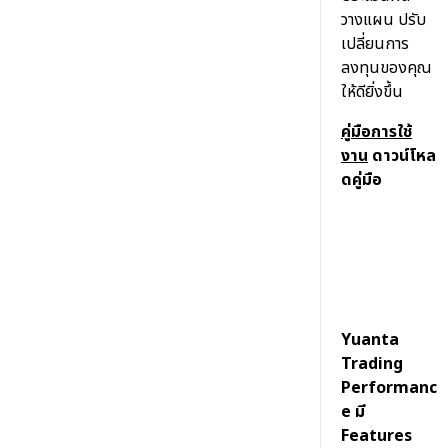
รายงานการฝาก/ถอนเงิน
SBL ธุรกิจยืมและให้ยืมหลักทรัพย์
วางแผน ปรับ
เอกสารอื่นๆ
การแจ้งถอนเงิน
เปลี่ยนการ
เทรด Tfex อย่างมืออาชีพ
ลงทุนของคุณ
เอกสารทะเบียนหุ้นและชำระราคา
รายงานกำไร/ขาดทุนจริง
Q & A
ให้ดียิ่งขึ้น
การซื้อขายขั้นต่ำแบบ Block Trade ของ Single
เอกสารสมัคร SBL
โอนหุ้นระหว่างบัญชีตนเอง
ประเภทบัญชีซื้อขายหลักทรัพย์/อนุพันธ์
คู่มือการใช้
Telegram
เอกสารการเปิดบัญชี
งาน
ดาวน์โหล
ใบยืนยันการซื้อขาย
การเปลี่ยนแปลงที่อยู่
ดคู่มือ
การทำ Self-Declare CRS
การเปลี่ยนแปลงอีเมล
การเปลี่ยนแปลงเบอร์โทรศัพท์
ลืม PIN CODE
ลืมรหัสผ่าน หรือ รหัสผ่านถูกล๊อก
Yuanta
Trading
Support Tools
Performanc
2 Factor Authentication (2FA)
e มี
Features