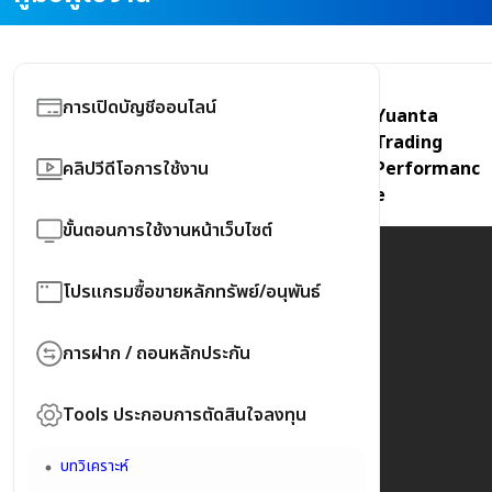
การเปิดบัญชีออนไลน์
Yuanta
Trading
อัตราค่านายหน้าซื้อขายหลักทรัพย์/อนุพันธ์
คลิปวีดีโอการใช้งาน
Performanc
e
คู่มือแแนะนำขั้นตอนเปิดบัญชี New E-Open
คลิปวีดีโอการใช้งาน Trading
(New)
ขั้นตอนการใช้งานหน้าเว็บไซต์
คลิปวีดีโอการใช้งาน Tools
ขั้นตอนวิธีการสมัคร ThaID
หน้าแรก
โปรแกรมซื้อขายหลักทรัพย์/อนุพันธ์
คลิปวีดีโอการใช้งาน Information
FAQ : Yuanta New E-Open Account
Username & Password....
YUANTA Radars
คลิปวีดีโอการใช้งาน บริการ YUANTA อื่นๆ
การฝาก / ถอนหลักประกัน
ขั้นตอนการขอหน้าสมุดบัญชีธนาคารออนไลน์
PIN หรือ รหัสผ่านการซื้อขาย
eFintrade+ >>หน้าจอการส่งคำสั่ง,การดูพอร์ท,
คลิปวีดีโอ การใช้งาน YUANTA NAVI
การฝากเงินผ่านระบบ E-Payment
Auto Trade
มือใหม่ เริ่มต้นลงทุนหุ้นออนไลน์
Tools ประกอบการตัดสินใจลงทุน
แจ้งการฝากเงินผ่านระบบ BAHTNET
Streaming for Fund
บทวิเคราะห์