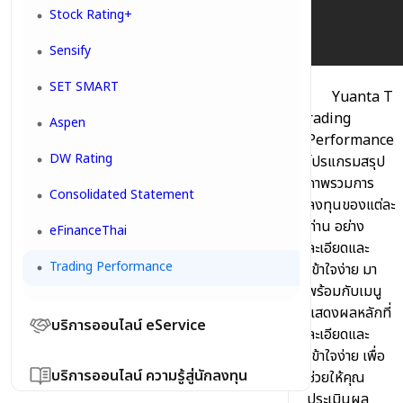
โอน / ถอนหลักประกัน
YUANTA NAVI
Stock Rating+
จัดการค่าขายล่วงหน้า
Settrade API
Sensify
การโอนเงินหรือชำระเงินเพื่อทำธุรกรรมกับบริษัท
Trademan
SET SMART
Yuanta T
ถอนเงินด่วน
eFin Mobile
rading
Aspen
Performance
การฝากเงินผ่านระบบบัญชีอัตโนมัติ ATS
Bar Trade & Trade Line
DW Rating
โปรแกรมสรุป
การฝากเงินผ่านระบบ Bill Payment
ตราสารแสดงสิทธิในหลักทรัพย์ต่างประเทศ (DR)
ภาพรวมการ
Consolidated Statement
ลงทุนของแต่ละ
การฝากเงินแบบ Bill Payment ผ่าน Mobile
Streamnig >>หน้าจอการส่งคำสั่ง,การดูพอร์ท,
ท่าน อย่าง
eFinanceThai
Banking
DCA Order, Settrade Conditional Order,
ละเอียดและ
TFEX Conditional Order
Trading Performance
วิธีสมัครบริการหักเงินผ่านบัญชีธนาคารอัตโนมัติ
เข้าใจง่าย มา
ATS
Settrade TFEX : Option Wizard
พร้อมกับเมนู
แสดงผลหลักที่
บริการออนไลน์ eService
ละเอียดและ
เข้าใจง่าย เพื่อ
โอนหุ้นไปบัญชีอื่น
บริการออนไลน์ ความรู้สู่นักลงทุน
ช่วยให้คุณ
ประเมินผล