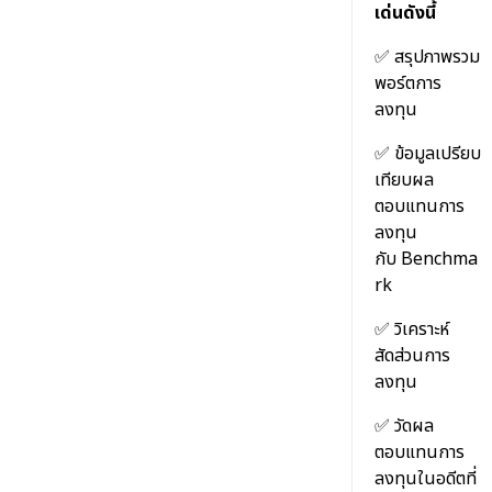
NDID
เด่นดังนี้
Online Guide ออนไลน์ไกด์
✅
สรุปภาพรวม
พอร์ตการ
วิธีการแจ้งขอเปิดบัญชีเพิ่ม
ลงทุน
บริการแจ้งเตือน
✅
ข้อมูลเปรียบ
เทียบผล
ตอบแทนการ
ลงทุน
กับ Benchma
rk
✅
วิเคราะห์
สัดส่วนการ
ลงทุน
✅
วัดผล
ตอบแทนการ
ลงทุนในอดีตที่