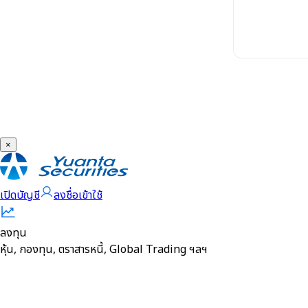
การเปลี่ยนแปลงอีเมล
การเปลี่ยนแปลงเบอร์โทรศัพท์
ลืม PIN CODE
ลืมรหัสผ่าน หรือ รหัสผ่านถูกล๊อก
Support Tools
2 Factor Authentication (2FA)
×
NDID
เปิดบัญชี
ลงชื่อเข้าใช้
Online Guide ออนไลน์ไกด์
วิธีการแจ้งขอเปิดบัญชีเพิ่ม
ลงทุน
หุ้น, กองทุน, ตราสารหนี้, Global Trading ฯลฯ
บริการแจ้งเตือน