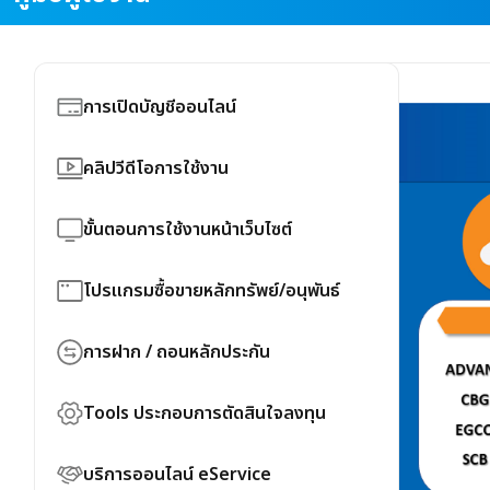
การเปิดบัญชีออนไลน์
อัตราค่านายหน้าซื้อขายหลักทรัพย์/อนุพันธ์
คลิปวีดีโอการใช้งาน
คู่มือแแนะนำขั้นตอนเปิดบัญชี New E-Open
คลิปวีดีโอการใช้งาน Trading
(New)
ขั้นตอนการใช้งานหน้าเว็บไซต์
คลิปวีดีโอการใช้งาน Tools
ขั้นตอนวิธีการสมัคร ThaID
หน้าแรก
โปรแกรมซื้อขายหลักทรัพย์/อนุพันธ์
คลิปวีดีโอการใช้งาน Information
FAQ : Yuanta New E-Open Account
Username & Password....
YUANTA Radars
คลิปวีดีโอการใช้งาน บริการ YUANTA อื่นๆ
การฝาก / ถอนหลักประกัน
ขั้นตอนการขอหน้าสมุดบัญชีธนาคารออนไลน์
PIN หรือ รหัสผ่านการซื้อขาย
eFintrade+ >>หน้าจอการส่งคำสั่ง,การดูพอร์ท,
คลิปวีดีโอ การใช้งาน YUANTA NAVI
การฝากเงินผ่านระบบ E-Payment
Auto Trade
มือใหม่ เริ่มต้นลงทุนหุ้นออนไลน์
Tools ประกอบการตัดสินใจลงทุน
แจ้งการฝากเงินผ่านระบบ BAHTNET
Streaming for Fund
บทวิเคราะห์
บริการออนไลน์ eService