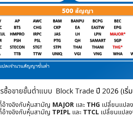
ซื้อขายขั้นต่ำแบบ
Block Trade
ปี
202
6
(
เริ
ที่อ้างอิงกับหุ้นสามัญ
MAJOR
และ
THG
เปลี่ยนแป
ที่อ้างอิงกับหุ้นสามัญ
TPIPL
และ
TTCL
เปลี่ยนแปล