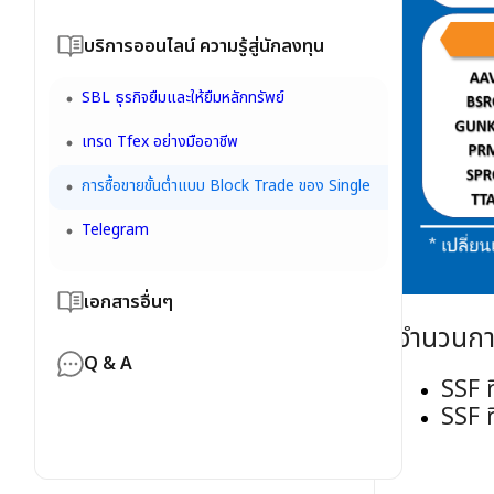
โอน / ถอนหลักประกัน
YUANTA NAVI
Stock Rating+
โอนหุ้นไปบัญชีอื่น
จัดการค่าขายล่วงหน้า
บริการออนไลน์ ความรู้สู่นักลงทุน
Settrade API
Sensify
รายงานการฝาก/ถอนเงิน
การโอนเงินหรือชำระเงินเพื่อทำธุรกรรมกับบริษัท
Trademan
SBL ธุรกิจยืมและให้ยืมหลักทรัพย์
SET SMART
การแจ้งถอนเงิน
ถอนเงินด่วน
eFin Mobile
เทรด Tfex อย่างมืออาชีพ
Aspen
รายงานกำไร/ขาดทุนจริง
การฝากเงินผ่านระบบบัญชีอัตโนมัติ ATS
Bar Trade & Trade Line
การซื้อขายขั้นต่ำแบบ Block Trade ของ Single
DW Rating
โอนหุ้นระหว่างบัญชีตนเอง
การฝากเงินผ่านระบบ Bill Payment
ตราสารแสดงสิทธิในหลักทรัพย์ต่างประเทศ (DR)
Telegram
Consolidated Statement
ใบยืนยันการซื้อขาย
การฝากเงินแบบ Bill Payment ผ่าน Mobile
Streamnig >>หน้าจอการส่งคำสั่ง,การดูพอร์ท,
eFinanceThai
Banking
DCA Order, Settrade Conditional Order,
การทำ Self-Declare CRS
เอกสารอื่นๆ
TFEX Conditional Order
Trading Performance
วิธีสมัครบริการหักเงินผ่านบัญชีธนาคารอัตโนมัติ
จำนวนการ
ATS
เอกสารทะเบียนหุ้นและชำระราคา
Settrade TFEX : Option Wizard
Q & A
SSF
เอกสารสมัคร SBL
SSF
ประเภทบัญชีซื้อขายหลักทรัพย์/อนุพันธ์
เอกสารการเปิดบัญชี
การเปลี่ยนแปลงที่อยู่