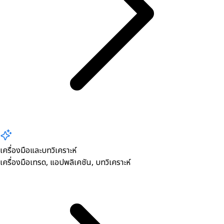
ลืมรหัสผ่าน หรือ รหัสผ่านถูกล๊อก
Support Tools
2 Factor Authentication (2FA)
NDID
Online Guide ออนไลน์ไกด์
วิธีการแจ้งขอเปิดบัญชีเพิ่ม
บริการแจ้งเตือน
เครื่องมือและบทวิเคราะห์
เครื่องมือเทรด, ​แอปพลิเคชัน, บทวิเคราะห์