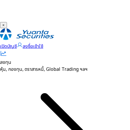
แจ้งการฝากเงินผ่านระบบ BAHTNET
บทวิเคราะห์
บริการออนไลน์ eService
โอน / ถอนหลักประกัน
Stock Rating+
×
โอนหุ้นไปบัญชีอื่น
จัดการค่าขายล่วงหน้า
บริการออนไลน์ ความรู้สู่นักลงทุน
Sensify
รายงานการฝาก/ถอนเงิน
การโอนเงินหรือชำระเงินเพื่อทำธุรกรรมกับบริษัท
SBL ธุรกิจยืมและให้ยืมหลักทรัพย์
เปิดบัญชี
ลงชื่อเข้าใช้
SET SMART
เอกสารอื่นๆ
การแจ้งถอนเงิน
ถอนเงินด่วน
เทรด Tfex อย่างมืออาชีพ
Aspen
เอกสารทะเบียนหุ้นและชำระราคา
ลงทุน
รายงานกำไร/ขาดทุนจริง
Q & A
การฝากเงินผ่านระบบบัญชีอัตโนมัติ ATS
การซื้อขายขั้นต่ำแบบ Block Trade ของ Single
หุ้น, กองทุน, ตราสารหนี้, Global Trading ฯลฯ
DW Rating
เอกสารสมัคร SBL
โอนหุ้นระหว่างบัญชีตนเอง
การฝากเงินผ่านระบบ Bill Payment
ประเภทบัญชีซื้อขายหลักทรัพย์/อนุพันธ์
Telegram
Consolidated Statement
เอกสารการเปิดบัญชี
ใบยืนยันการซื้อขาย
การฝากเงินแบบ Bill Payment ผ่าน Mobile
การเปลี่ยนแปลงที่อยู่
eFinanceThai
Banking
การทำ Self-Declare CRS
การเปลี่ยนแปลงอีเมล
Trading Performance
วิธีสมัครบริการหักเงินผ่านบัญชีธนาคารอัตโนมัติ
ATS
การเปลี่ยนแปลงเบอร์โทรศัพท์
ลืม PIN CODE