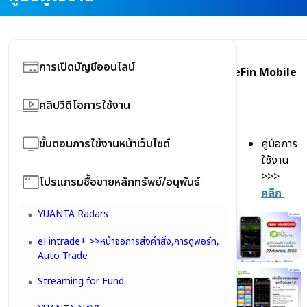
การเปิดบัญชีออนไลน์
eFin Mobile
อัตราค่านายหน้าซื้อขายหลักทรัพย์/อนุพันธ์
คลิปวีดีโอการใช้งาน
คู่มือแแนะนำขั้นตอนเปิดบัญชี New E-Open
คลิปวีดีโอการใช้งาน Trading
(New)
ขั้นตอนการใช้งานหน้าเว็บไซต์
คู่มือการ
ใช้งาน
คลิปวีดีโอการใช้งาน Tools
ขั้นตอนวิธีการสมัคร ThaID
หน้าแรก
>>>
โปรแกรมซื้อขายหลักทรัพย์/อนุพันธ์
คลิปวีดีโอการใช้งาน Information
คลิก
FAQ : Yuanta New E-Open Account
Username & Password....
YUANTA Radars
คลิปวีดีโอการใช้งาน บริการ YUANTA อื่นๆ
ขั้นตอนการขอหน้าสมุดบัญชีธนาคารออนไลน์
PIN หรือ รหัสผ่านการซื้อขาย
eFintrade+ >>หน้าจอการส่งคำสั่ง,การดูพอร์ท,
คลิปวีดีโอ การใช้งาน YUANTA NAVI
Auto Trade
มือใหม่ เริ่มต้นลงทุนหุ้นออนไลน์
Streaming for Fund