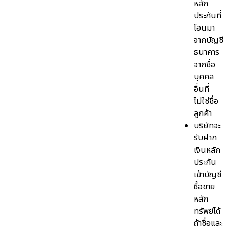
หลัก
Stock Rating+
ประกันที่
โอนหุ้นไปบัญชีอื่น
บริการออนไลน์ ความรู้สู่นักลงทุน
โอนมา
Sensify
รายงานการฝาก/ถอนเงิน
จากบัญชี
SBL ธุรกิจยืมและให้ยืมหลักทรัพย์
SET SMART
เอกสารอื่นๆ
ธนาคาร
การแจ้งถอนเงิน
จากชื่อ
เทรด Tfex อย่างมืออาชีพ
Aspen
เอกสารทะเบียนหุ้นและชำระราคา
บุคคล
รายงานกำไร/ขาดทุนจริง
Q & A
การซื้อขายขั้นต่ำแบบ Block Trade ของ Single
อื่นที่
DW Rating
เอกสารสมัคร SBL
โอนหุ้นระหว่างบัญชีตนเอง
ไม่ใช่ชื่อ
ประเภทบัญชีซื้อขายหลักทรัพย์/อนุพันธ์
Telegram
Consolidated Statement
ลูกค้า
เอกสารการเปิดบัญชี
ใบยืนยันการซื้อขาย
การเปลี่ยนแปลงที่อยู่
บริษัทจะ
eFinanceThai
รับฝาก
การทำ Self-Declare CRS
การเปลี่ยนแปลงอีเมล
เงินหลัก
Trading Performance
ประกัน
การเปลี่ยนแปลงเบอร์โทรศัพท์
เข้าบัญชี
ลืม PIN CODE
ซื้อขาย
หลัก
ลืมรหัสผ่าน หรือ รหัสผ่านถูกล๊อก
ทรัพย์ได้
ถ้าชื่อและ
Support Tools