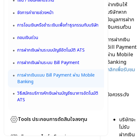
โอน / ถอนหลักประกัน
YUANTA NAVI
ฝากเงินให้
บริษัทหาก
จัดการค่าขายล่วงหน้า
Settrade API
ข้อมูลการฝาก
การโอนเงินหรือชำระเงินเพื่อทำธุรกรรมกับบริษัท
Trademan
เงินครบถ้วน
ถอนเงินด่วน
eFin Mobile
การฝากเงิน
Bill Payment
การฝากเงินผ่านระบบบัญชีอัตโนมัติ ATS
Bar Trade & Trade Line
ผ่าน Mobile
Banking
การฝากเงินผ่านระบบ Bill Payment
ตราสารแสดงสิทธิในหลักทรัพย์ต่างประเทศ (DR)
คลิกเพื่อรับชม
การฝากเงินแบบ Bill Payment ผ่าน Mobile
Streamnig >>หน้าจอการส่งคำสั่ง,การดูพอร์ท,
Banking
DCA Order, Settrade Conditional Order,
TFEX Conditional Order
วิธีสมัครบริการหักเงินผ่านบัญชีธนาคารอัตโนมัติ
ข้อควรระวัง
ATS
Settrade TFEX : Option Wizard
Tools ประกอบการตัดสินใจลงทุน
บริษัทจะ
ไม่รับ
บทวิเคราะห์
ฝากเงิน
บริการออนไลน์ eService