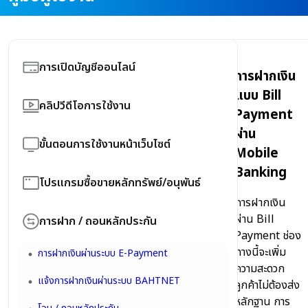
การเปิดบัญชีออนไลน์
การฝากเงิน
แบบ Bill
อัตราค่านายหน้าซื้อขายหลักทรัพย์/อนุพันธ์
คลิปวีดีโอการใช้งาน
Payment
คู่มือแแนะนำขั้นตอนเปิดบัญชี New E-Open
ผ่าน
คลิปวีดีโอการใช้งาน Trading
(New)
ขั้นตอนการใช้งานหน้าเว็บไซต์
Mobile
คลิปวีดีโอการใช้งาน Tools
ขั้นตอนวิธีการสมัคร ThaID
Banking
หน้าแรก
โปรแกรมซื้อขายหลักทรัพย์/อนุพันธ์
คลิปวีดีโอการใช้งาน Information
FAQ : Yuanta New E-Open Account
การฝากเงิน
Username & Password....
YUANTA Radars
ผ่าน Bill
คลิปวีดีโอการใช้งาน บริการ YUANTA อื่นๆ
การฝาก / ถอนหลักประกัน
ขั้นตอนการขอหน้าสมุดบัญชีธนาคารออนไลน์
PIN หรือ รหัสผ่านการซื้อขาย
Payment ช่อง
eFintrade+ >>หน้าจอการส่งคำสั่ง,การดูพอร์ท,
คลิปวีดีโอ การใช้งาน YUANTA NAVI
ทางนี้จะเพิ่ม
การฝากเงินผ่านระบบ E-Payment
Auto Trade
มือใหม่ เริ่มต้นลงทุนหุ้นออนไลน์
ความสะดวก
แจ้งการฝากเงินผ่านระบบ BAHTNET
Streaming for Fund
ลูกค้าไม่ต้องส่ง
หลักฐาน การ