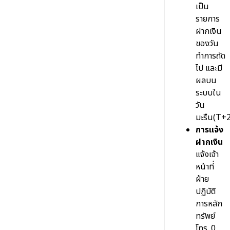
เป็น
รายการ
ฝากเงิน
ของวัน
ทำการถัด
ไป และมี
ผลบน
ระบบใน
วัน
มะรืน(T+2
การแจ้ง
ฝากเงิน
แจ้งเจ้า
หน้าที่
ฝ่าย
ปฏิบัติ
การหลัก
ทรัพย์
โทร. 0