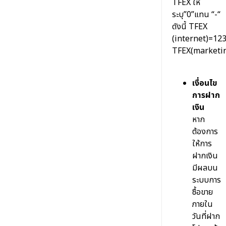
TFEX ให้
ระบุ”0”แทน “-“
ดังนี้ TFEX
(internet)=12
TFEX(marketi
เงื่อนไข
การฝาก
เงิน
หาก
ต้องการ
ให้การ
ฝากเงิน
มีผลบน
ระบบการ
ซื้อขาย
ภายใน
วันที่ฝาก