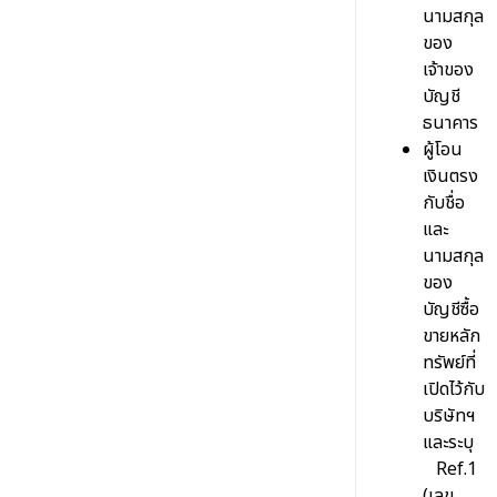
นามสกุล
2 Factor Authentication (2FA)
ของ
เจ้าของ
NDID
บัญชี
ธนาคาร
Online Guide ออนไลน์ไกด์
ผู้โอน
วิธีการแจ้งขอเปิดบัญชีเพิ่ม
เงินตรง
กับชื่อ
บริการแจ้งเตือน
และ
นามสกุล
ของ
บัญชีซื้อ
ขายหลัก
ทรัพย์ที่
เปิดไว้กับ
บริษัทฯ
และระบุ
Ref.1
(เลข