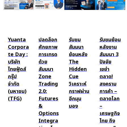
Yuanta
ปลดล็อก
รับชม
รับชมย้อน
Corpora
ศักยภาพ
สัมมนา
หลังงาน
te Day :
การเทรด
ย้อนหลัง
สัมมนา 3
บริษัท
ด้วย
The
ปัจจัย
ไทยฟู้ดส์
สัมมนา
Hidden
เขย่า
กรุ๊ป
Zone
Cue
ตลาด!
จำกัด
Trading
วิเคราะห์
สงคราม
(มหาชน)
2.0:
กราฟผ่าน
การค้า –
(TFG)
Futures
อีกมุม
ตลาดโลก
&
มอง
–
Options
เศรษฐกิจ
Integra
ไทย ถึง