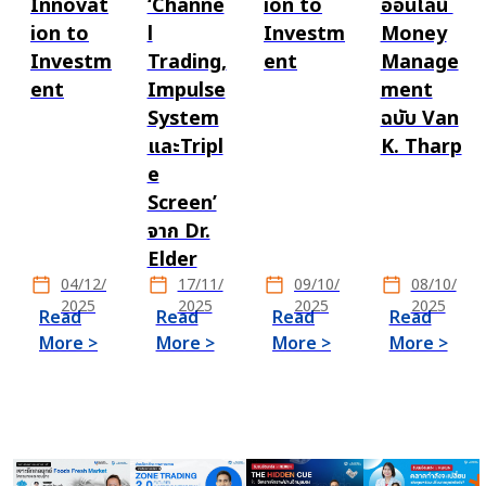
Innovat
‘Channe
ion to
ออนไลน์
ion to
l
Investm
Money
Investm
Trading,
ent
Manage
ent
Impulse
ment
System
ฉบับ Van
และTripl
K. Tharp
e
Screen’
จาก Dr.
Elder
04/12/
17/11/
09/10/
08/10/
2025
2025
2025
2025
Read
Read
Read
Read
More >
More >
More >
More >