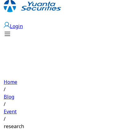
Open Account
Login
Home
/
Blog
/
Event
/
research