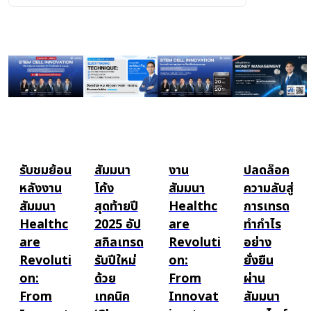
รับชมย้อน
สัมมนา
งาน
ปลดล็อค
หลังงาน
โค้ง
สัมมนา
ความลับสู่
สัมมนา
สุดท้ายปี
Healthc
การเทรด
Healthc
2025 อัป
are
ทำกำไร
are
สกิลเทรด
Revoluti
อย่าง
Revoluti
รับปีใหม่
on:
ยั่งยืน
on:
ด้วย
From
ผ่าน
From
เทคนิค
Innovat
สัมมนา