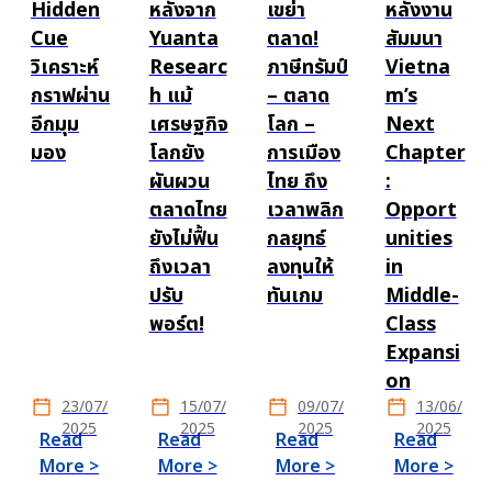
Hidden
หลังจาก
เขย่า
หลังงาน
Cue
Yuanta
ตลาด!
สัมมนา
วิเคราะห์
Researc
ภาษีทรัมป์
Vietna
กราฟผ่าน
h แม้
– ตลาด
m’s
อีกมุม
เศรษฐกิจ
โลก –
Next
มอง
โลกยัง
การเมือง
Chapter
ผันผวน
ไทย ถึง
:
ตลาดไทย
เวลาพลิก
Opport
ยังไม่ฟื้น
กลยุทธ์
unities
ถึงเวลา
ลงทุนให้
in
ปรับ
ทันเกม
Middle-
พอร์ต!
Class
Expansi
on
23/07/
15/07/
09/07/
13/06/
2025
2025
2025
2025
Read
Read
Read
Read
More >
More >
More >
More >