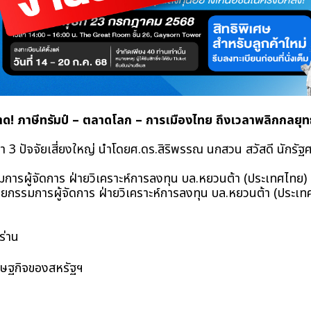
ลาด! ภาษีทรัมป์ – ตลาดโลก – การเมืองไทย ถึงเวลาพลิกกลยุทธ
่า 3 ปัจจัยเสี่ยงใหญ่ นำโดยศ.ดร.สิริพรรณ นกสวน สวัสดี นักรัฐศ
อ ผู้ช่วยกรรมการผู้จัดการ ฝ่ายวิเคราะห์การลงทุน บล.หยวนต้า (ประเทศไทย)
ิริวัชร ผู้ช่วยฝ่ายกรรมการผู้จัดการ ฝ่ายวิเคราะห์การลงทุน บล.หยวนต้า (ปร
ิหร่าน 
บายเศรษฐกิจของสหรัฐฯ