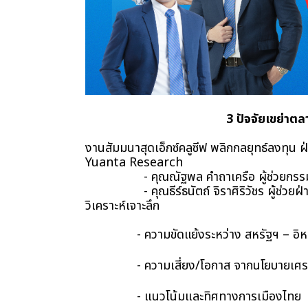
3 ปัจจัยเขย่าต
งานสัมมนาสุดเอ็กซ์คลูซีฟ พลิกกลยุทธ์ลงทุน ฝ
Yuanta Research 
                 - คุณณัฐพล คำถาเครื
                 - คุณธีร์ธนัตถ์ จิราศ
วิเคราะห์เจาะลึก
               - ความขัดแย้งระหว่าง สหรัฐฯ – อ
               - ความเสี่ยง/โอกาส จากนโย
               - แนวโน้มและทิศทางการเมืองไทย