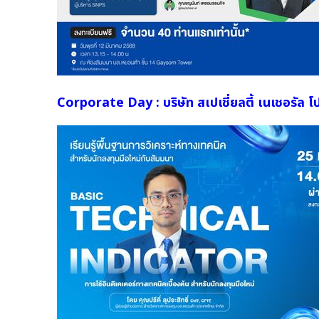
Corporate Day : บริษัท สเปเชี่ยลตี้ เนเชอรัล 