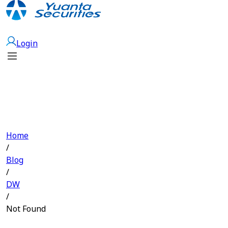
Open Account
Login
Home
/
Blog
/
DW
/
Not Found