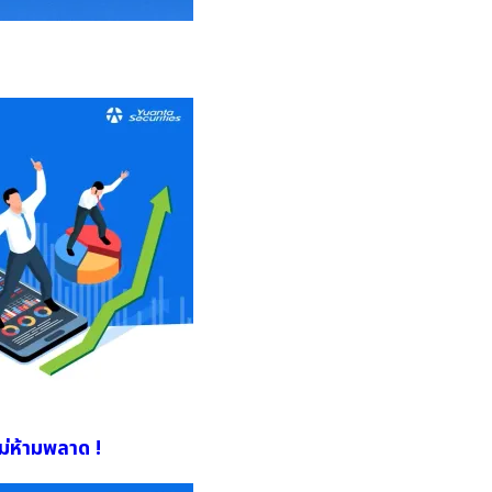
หม่ห้ามพลาด !