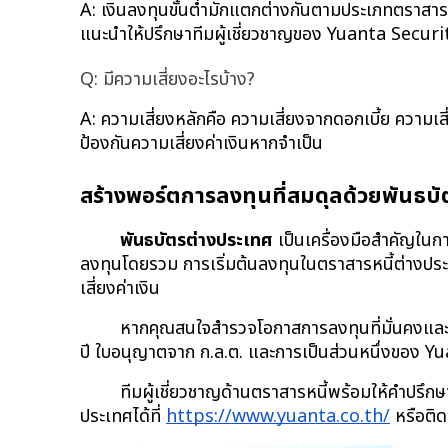
A: เงินลงทุนขั้นต่ำมักแตกต่างกันตามประเภทตราสาร
แนะนำให้ปรึกษาทีมผู้เชี่ยวชาญของ Yuanta Securit
Q: มีความเสี่ยงอะไรบ้าง?
A: ความเสี่ยงหลักคือ ความเสี่ยงจากดอกเบี้ย ความเส
ป้องกันความเสี่ยงค่าเงินหากจำเป็น
สร้างพอร์ตการลงทุนที่สมดุลด้วยพันธบ
พันธบัตรต่างประเทศ
 เป็นเครื่องมือสำคัญใ
ลงทุนโดยรวม การเริ่มต้นลงทุนในตราสารหนี้ต่างปร
เสี่ยงค่าเงิน
หากคุณสนใจสำรวจโอกาสการลงทุนที่มั่นคงแล
ปี ใบอนุญาตจาก ก.ล.ต. และการเป็นส่วนหนึ่งของ Y
ทีมผู้เชี่ยวชาญด้านตราสารหนี้พร้อมให้คำปรึ
ประเทศได้ที่
https://www.yuanta.co.th/
 หรือติ