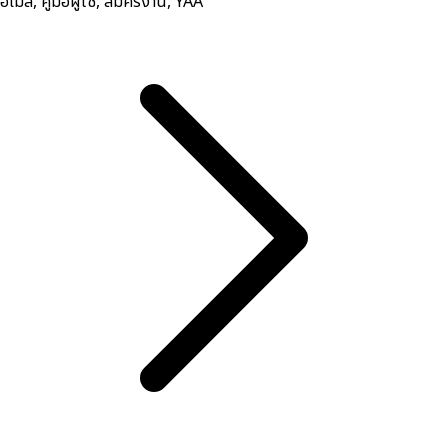
อีเมล, คู่มือผู้ใช้, สมัครงาน, YAA