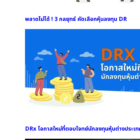
พลาดไม่ได้ ! 3 กลยุทธ์ คัดเลือกหุ้นลงทุน DR
DRx โอกาสใหม่ที่ตอบโจทย์นักลงทุนหุ้นต่างประเท