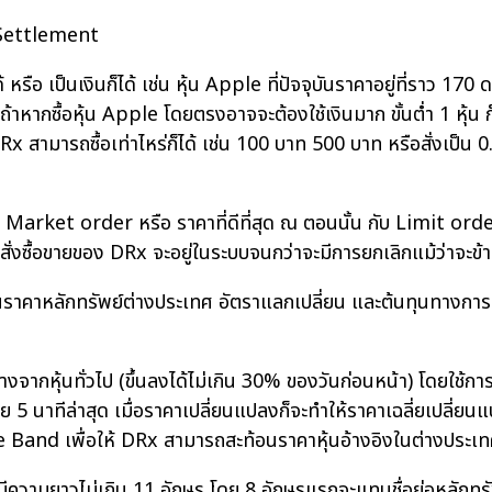
 Settlement
็ได้ หรือ เป็นเงินก็ได้ เช่น หุ้น Apple ที่ปัจจุบันราคาอยู่ที่ราว
ากซื้อหุ้น Apple โดยตรงอาจจะต้องใช้เงินมาก ขั้นต่ำ 1 หุ้น ก
 DRx สามารถซื้อเท่าไหร่ก็ได้ เช่น 100 บาท 500 บาท หรือสั่งเป็น 
คือ Market order หรือ ราคาที่ดีที่สุด ณ ตอนนั้น กับ Limit o
่ คำสั่งซื้อขายของ DRx จะอยู่ในระบบจนกว่าจะมีการยกเลิกแม้ว่าจ
อนราคาหลักทรัพย์ต่างประเทศ อัตราแลกเปลี่ยน และต้นทุนทางกา
งจากหุ้นทั่วไป (ขึ้นลงได้ไม่เกิน 30% ของวันก่อนหน้า) โดยใ
่ย 5 นาทีล่าสุด เมื่อราคาเปลี่ยนแปลงก็จะทำให้ราคาเฉลี่ยเปลี
e Band เพื่อให้ DRx สามารถสะท้อนราคาหุ้นอ้างอิงในต่างประเทศ
ะมีความยาวไม่เกิน 11 อักษร โดย 8 อักษรแรกจะแทนชื่อย่อหลักท