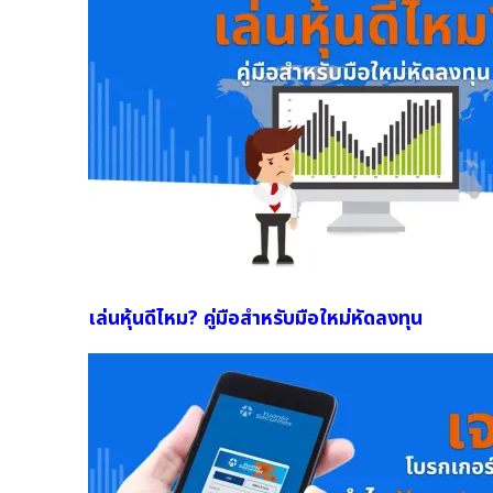
เล่นหุ้นดีไหม? คู่มือสำหรับมือใหม่หัดลงทุน