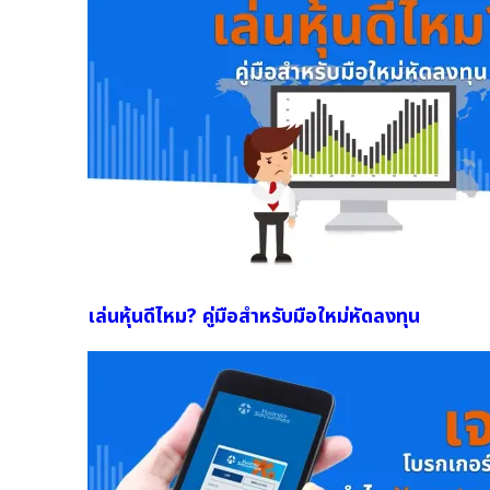
เล่นหุ้นดีไหม? คู่มือสำหรับมือใหม่หัดลงทุน