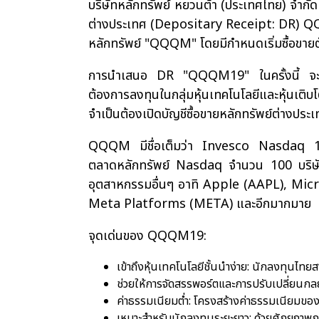
บริษัทหลักทรัพย์ หยวนต้า (ประเทศไทย) จำกั
ต่างประเทศ (Depositary Receipt: DR) QQQ
หลักทรัพย์ "QQQM" โดยมีกำหนดเริ่มซื้อขายต
การนำเสนอ DR "QQQM19" ในครั้งนี้ จะเป็น
ต้องการลงทุนในกลุ่มหุ้นเทคโนโลยีและหุ้นเต
จำเป็นต้องเปิดบัญชีซื้อขายหลักทรัพย์ต่างประ
QQQM มีชื่อเต็มว่า Invesco Nasdaq 100 E
ตลาดหลักทรัพย์ Nasdaq จำนวน 100 บริษัทที่
อุตสาหกรรมอื่นๆ อาทิ Apple (AAPL), 
Meta Platforms (META) และอีกมากมาย
จุดเด่นของ QQQM19:
เข้าถึงหุ้นเทคโนโลยีชั้นนำง่าย: นักลงทุนไ
ช่วยให้การจัดสรรพอร์ตและการปรับเปลี่ยนกล
ค่าธรรมเนียมต่ำ: โครงสร้างค่าธรรมเนียมขอ
เหมาะสำหรับนักลงทุนระยะยาว: ด้วยศักยภาพ