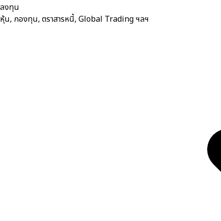
ลงทุน
หุ้น, กองทุน, ตราสารหนี้, Global Trading ฯลฯ