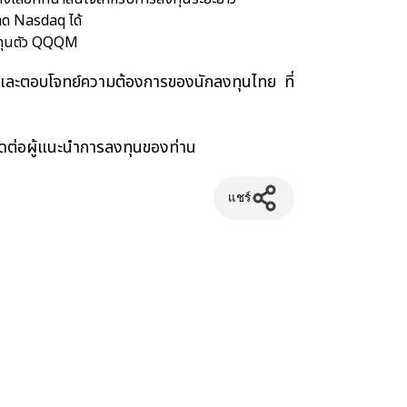
าด Nasdaq ได้
ลงทุนตัว QQQM
จและตอบโจทย์ความต้องการของนักลงทุนไทย ที่
ดต่อผู้แนะนำการลงทุนของท่าน
แชร์