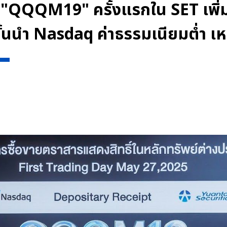
R "QQQM19" ครั้งแรกใน SET เพิ่ม
ีชั้นนำ Nasdaq ค่าธรรมเนียมต่ำ 