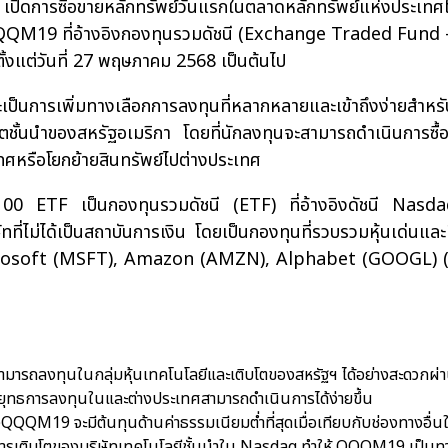
ด เปิดการซื้อขายหลักทรัพย์วันแรกในตลาดหลักทรัพย์แห่งประเ
M19 ที่อ้างอิงกองทุนรวมดัชนี (Exchange Traded Fund - ET
ั้งแต่วันที่ 27 พฤษภาคม 2568 เป็นต้นไป
การเพิ่มทางเลือกการลงทุนที่หลากหลายและเข้าถึงง่ายสำหรั
ิบโตชั้นนำของสหรัฐอเมริกา โดยที่นักลงทุนจะสามารถดำเนินกา
เทศหรือโยกย้ายสินทรัพย์ไปต่างประเทศ
TF เป็นกองทุนรวมดัชนี (ETF) ที่อ้างอิงดัชนี Nasdaq-100 ซ
ไม่ได้เป็นสถาบันการเงิน โดยเป็นกองทุนที่รวบรวมหุ้นเด่นและ
Microsoft (MSFT), Amazon (AMZN), Alphabet (GOOGL) 
ทยสามารถลงทุนในกลุ่มหุ้นเทคโนโลยีและเติบโตของสหรัฐฯ ได้อย่างสะดวก
ยุทธการลงทุนในและต่างประเทศสามารถดำเนินการได้ง่ายขึ้น
งQQQM19 จะมีต้นทุนด้านค่าธรรมเนียมต่ำที่สุดเมื่อเทียบกับช่องทาง
การเติบโตของบริษัทเทคโนโลยีชั้นนำใน Nasdaq ทำให้ QQQM19 เป็นทา