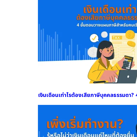
เงินเดือนเท่าไรต้องเสียภาษีบุคคลธรรมดา?