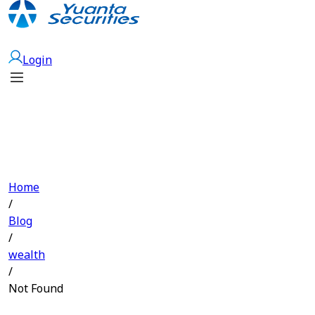
Open Account
Login
Home
/
Blog
/
wealth
/
Not Found