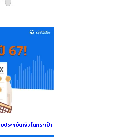
่วยประหยัดเงินในกระเป๋า