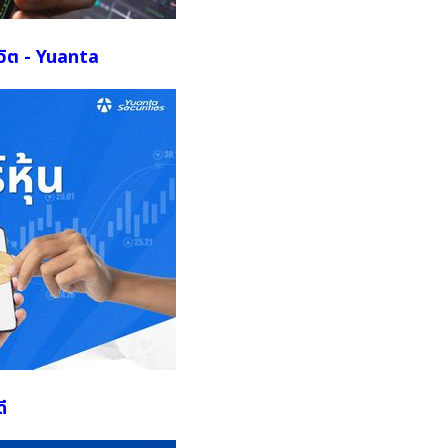
ีวิต - Yuanta
ี