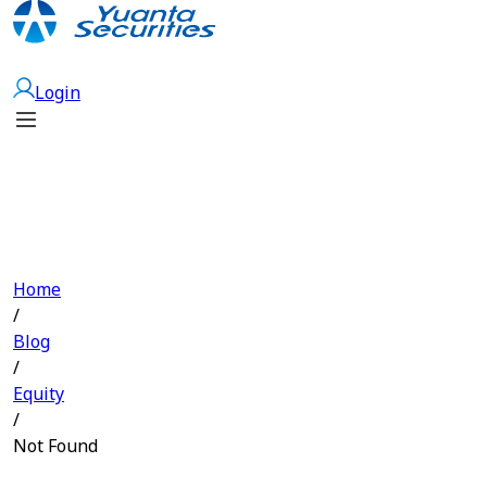
Open Account
Login
Home
/
Blog
/
Equity
/
Not Found