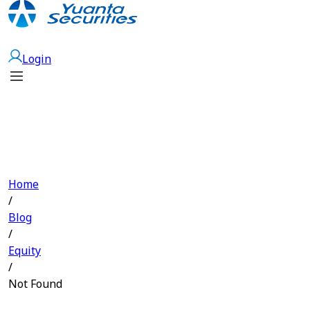
Open Account
Login
Home
/
Blog
/
Equity
/
Not Found