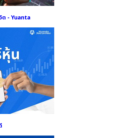
ีวิต - Yuanta
ี