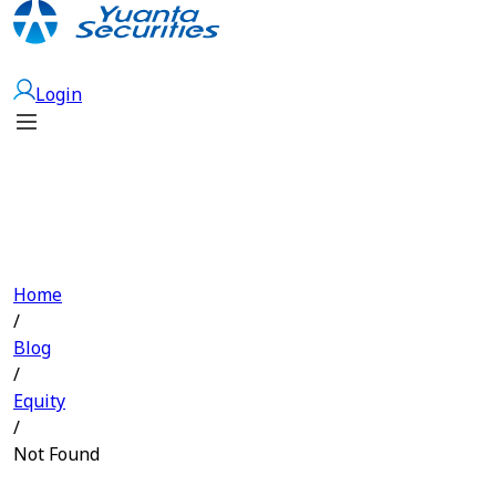
Open Account
Login
Home
/
Blog
/
Equity
/
Not Found