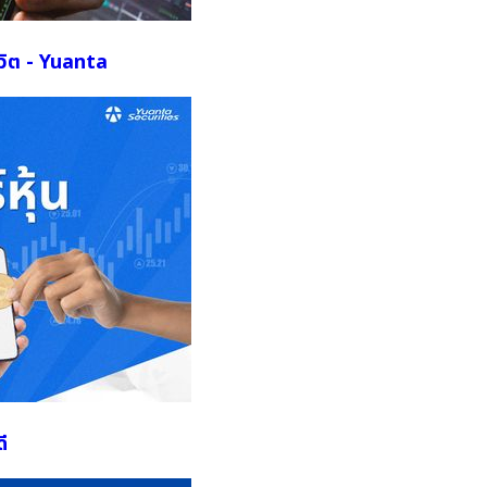
ีวิต - Yuanta
ี