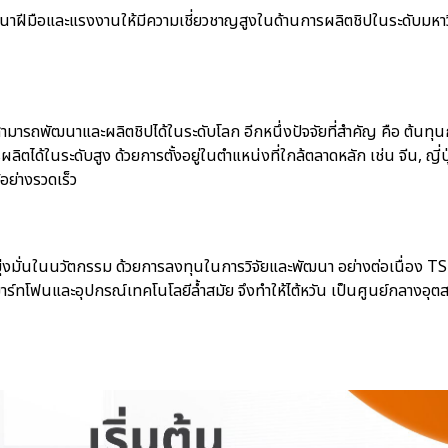
ัฒนาฝีมือและแรงงานให้มีความเชี่ยวชาญสูงในด้านการผลิตชิปในระดับมห
สามารถพัฒนาและผลิตชิปได้ในระดับโลก อีกหนึ่งปัจจัยที่สำคัญ คือ ต้นทุนการ
ด้ในระดับสูง ด้วยการตั้งอยู่ในตำแหน่งที่ใกล้ตลาดหลัก เช่น จีน, ญี่ปุ่
้อย่างรวดเร็ว
ความมุ่งมั่นในนวัตกรรม ด้วยการลงทุนในการวิจัยและพัฒนา อย่างต่อเนื่อ
าร์ทโฟนและอุปกรณ์เทคโนโลยีล้ำสมัย จึงทำให้ไต้หวัน เป็นศูนย์กลา