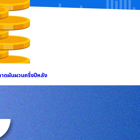
าดผันผวนครึ่งปีหลัง