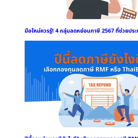
มือใหม่ควรรู้! 4 กลุ่มลดหย่อนภาษี 2567 ที่ช่วยประ