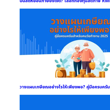
ปีนี้ลดหย่อนภาษียังไงดี? เลือกกองทุนลดภาษี RM
วางแผนเกษียณอย่างไรให้เพียงพอ? คู่มือครบครั