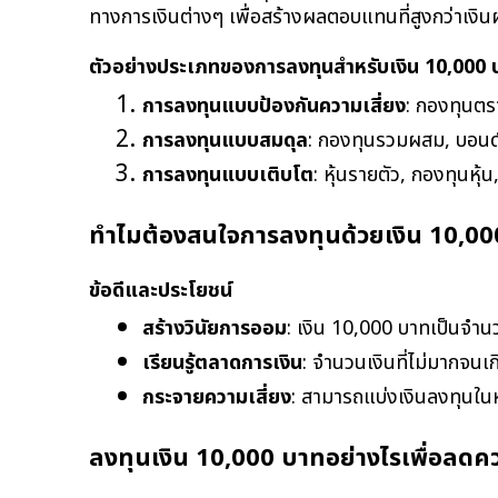
ทางการเงินต่างๆ เพื่อสร้างผลตอบแทนที่สูงกว่าเงิน
ตัวอย่างประเภทของการลงทุนสำหรับเงิน 10,000 
การลงทุนแบบป้องกันความเสี่ยง
: กองทุนตร
การลงทุนแบบสมดุล
: กองทุนรวมผสม, บอนด
การลงทุนแบบเติบโต
: หุ้นรายตัว, กองทุนหุ้
ทำไมต้องสนใจการลงทุนด้วยเงิน 10,0
ข้อดีและประโยชน์
สร้างวินัยการออม
: เงิน 10,000 บาทเป็นจำน
เรียนรู้ตลาดการเงิน
: จำนวนเงินที่ไม่มากจนเ
กระจายความเสี่ยง
: สามารถแบ่งเงินลงทุนใน
ลงทุนเงิน 10,000 บาทอย่างไรเพื่อลดคว