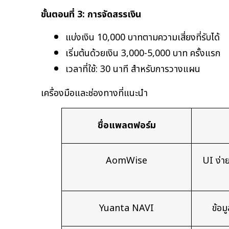
ขั้นตอนที่ 3: การจัดสรรเงิน
แบ่งเงิน 10,000 บาทตามความเสี่ยงที่รับได้
เริ่มต้นด้วยเงิน 3,000-5,000 บาท ครั้งแรก
เวลาที่ใช้: 30 นาที สำหรับการวางแผน
เครื่องมือและช่องทางที่แนะนำ
ชื่อแพลตฟอร์ม
AomWise
UI ง่าย,
Yuanta NAVI
ข้อม