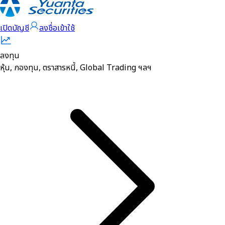
เปิดบัญชี
ลงชื่อเข้าใช้
ลงทุน
หุ้น, กองทุน, ตราสารหนี้, Global Trading ฯลฯ