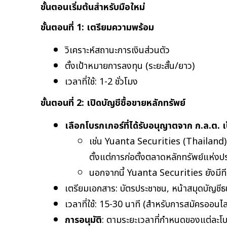
ขั้นตอนเริ่มต้นสำหรับมือใหม่
ขั้นตอนที่ 1: เตรียมความพร้อม
วิเคราะห์สถานะการเงินส่วนตัว
ตั้งเป้าหมายการลงทุน (ระยะสั้น/ยาว)
เวลาที่ใช้: 1-2 ชั่วโมง
ขั้นตอนที่ 2: เปิดบัญชีซื้อขายหลักทรัพย์
เลือกโบรกเกอร์ที่ได้รับอนุญาตจาก ก.ล.ต. เ
เช่น Yuanta Securities (Thailand) 
ตั้งแต่การก่อตั้งตลาดหลักทรัพย์แห่ง
นอกจากนี้ Yuanta Securities ยังมีทีม
เตรียมเอกสาร: บัตรประชาชน, หน้าสมุดบัญชี
เวลาที่ใช้: 15-30 นาที (สำหรับการสมัครออนไล
การอนุมัติ
: ตามระยะเวลาที่กำหนดของแต่ละโบ