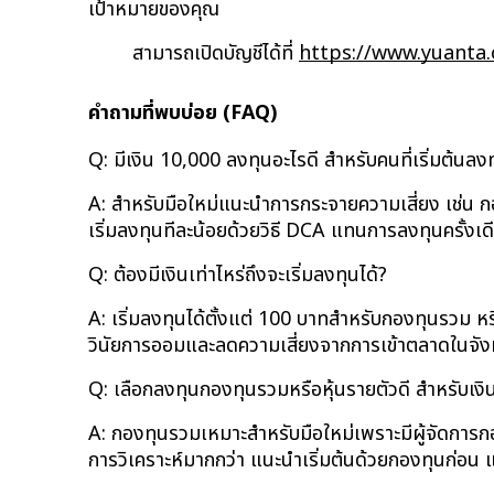
เป้าหมายของคุณ
สามารถเปิดบัญชีได้ที่
https://www.yuanta.
คำถามที่พบบ่อย (FAQ)
Q: มีเงิน 10,000 ลงทุนอะไรดี สำหรับคนที่เริ่มต้นลง
A: สำหรับมือใหม่แนะนำการกระจายความเสี่ยง เช่
เริ่มลงทุนทีละน้อยด้วยวิธี DCA แทนการลงทุนครั้
Q: ต้องมีเงินเท่าไหร่ถึงจะเริ่มลงทุนได้?
A: เริ่มลงทุนได้ตั้งแต่ 100 บาทสำหรับกองทุนรวม 
วินัยการออมและลดความเสี่ยงจากการเข้าตลาดในจังห
Q: เลือกลงทุนกองทุนรวมหรือหุ้นรายตัวดี สำหรับเง
A: กองทุนรวมเหมาะสำหรับมือใหม่เพราะมีผู้จัดการกอ
การวิเคราะห์มากกว่า แนะนำเริ่มต้นด้วยกองทุนก่อน แล