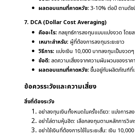
ผลตอบแทนที่คาดหวัง:
 3-10% ต่อปี ตามดัชน
7. DCA (Dollar Cost Averaging)
คืออะไร:
 กลยุทธ์การลงทุนแบบแบ่งงวด โดยลง
เหมาะสำหรับ:
 ผู้ที่ต้องการลงทุนระยะยาว
วิธีการ:
 แบ่งเงิน 10,000 บาทลงทุนเป็นงวดๆ 
ข้อดี:
 ลดความเสี่ยงจากความผันผวนของราค
ผลตอบแทนที่คาดหวัง:
 ขึ้นอยู่กับผลิตภัณฑ์ท
ข้อควรระวังและความเสี่ยง
สิ่งที่ต้องระวัง
อย่าลงทุนเงินทั้งหมดในครั้งเดียว: แบ่งการล
อย่าไล่ตามหุ้นฮิต: เลือกลงทุนตามหลักการวิเค
อย่าใช้เงินที่ต้องการใช้ในระยะสั้น: เงิน 10,0