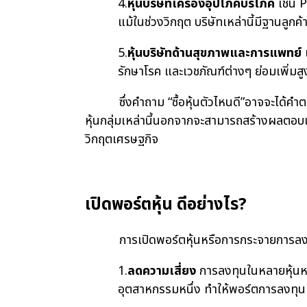
4.
หุ้นบริษัทเครื่องอุปโภคบริโภค
เช่น P
แม้ในช่วงวิกฤต บริษัทเหล่านี้มีฐานลูกค้
5.
หุ้นบริษัทด้านสุขภาพและการแพทย์
รักษาโรค และเวชภัณฑ์ต่างๆ ย่อมเพิ่มสู
ซึ่งคำถาม “ซื้อหุ้นตัวไหนดี”อาจจะได้คำตอบ
หุ้นกลุ่มเหล่านี้นอกจากจะสามารถสร้างผลตอบแ
วิกฤตเศรษฐกิจ
เปิดพอร์ตหุ้น ดีอย่างไร?
การเปิดพอร์ตหุ้นหรือการกระจายการลงทุนเป็
1.
ลดความเสี่ยง
การลงทุนในหลายหุ้นหร
อุตสาหกรรมหนึ่ง ทำให้พอร์ตการลงทุนม