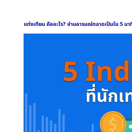
แท่งเทียน คืออะไร? อ่านอารมณ์ตลาดเป็นใน 5 นาท