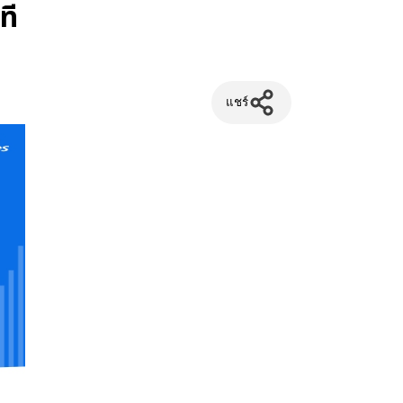
ที
แชร์