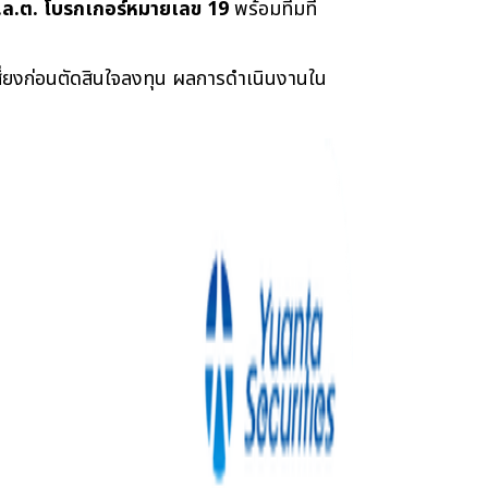
.ล.ต. โบรกเกอร์หมายเลข 19
 พร้อมทีมที่
สี่ยงก่อนตัดสินใจลงทุน ผลการดำเนินงานใน