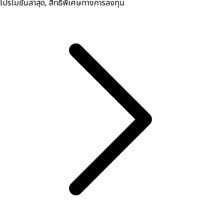
โปรโมชันล่าสุด, สิทธิพิเศษทางการลงทุน