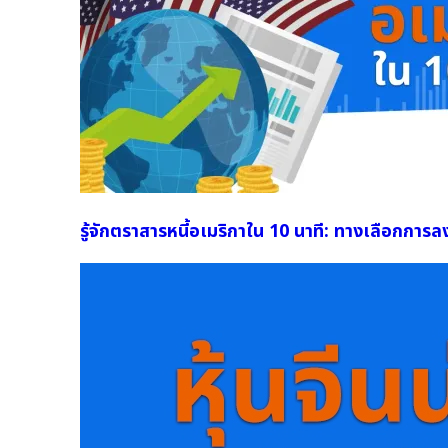
รู้จักตราสารหนี้อเมริกาใน 10 นาที: ทางเลือกการลง