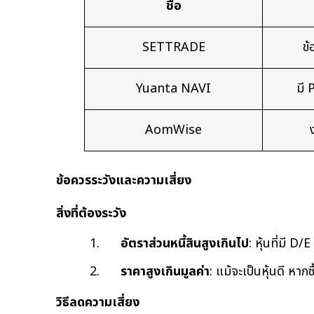
ชื่อ
SETTRADE
ข้
Yuanta NAVI
มี
AomWise
ข้อควรระวังและความเสี่ยง
สิ่งที่ต้องระวัง
1.      
อัตราส่วนหนี้สินสูงเกินไป
: หุ้นที่มี D
2.      
ราคาสูงเกินมูลค่า
: แม้จะเป็นหุ้นดี หา
วิธีลดความเสี่ยง