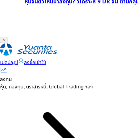
หุ้นจีนตัวไหนน่าลงทุน? วิเคราะห์ 9 DR จีน ตามกล
×
เปิดบัญชี
ลงชื่อเข้าใช้
ลงทุน
หุ้น, กองทุน, ตราสารหนี้, Global Trading ฯลฯ