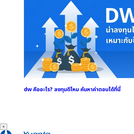
dw คืออะไร? ลงทุนดีไหม ค้นหาคำตอบได้ที่นี่
×