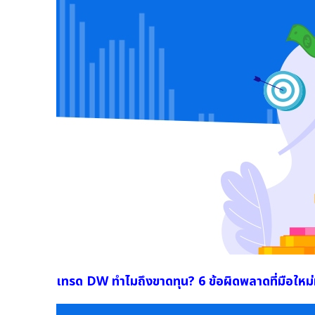
เทรด DW ทำไมถึงขาดทุน? 6 ข้อผิดพลาดที่มือใหม่ม