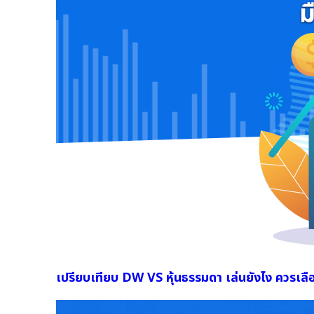
เปรียบเทียบ DW VS หุ้นธรรมดา เล่นยังไง ควรเ