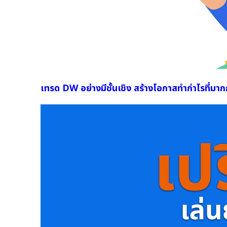
เทรด DW อย่างมีชั้นเชิง สร้างโอกาสทำกำไรที่มาก