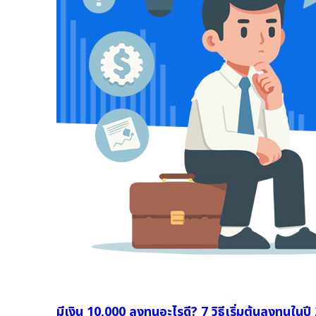
มีเงิน 10,000 ลงทุนอะไรดี? 7 วิธีเริ่มต้นลงทุนในป