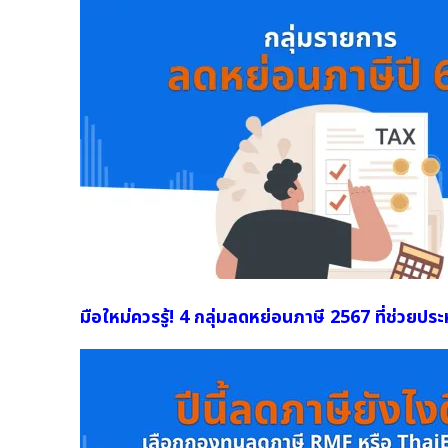
มือใหม่ควรรู้! 4 กลุ่มลดหย่อนภาษี 2567 ที่ช่วยประ