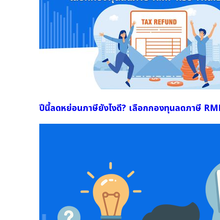
ปีนี้ลดหย่อนภาษียังไงดี? เลือกกองทุนลดภาษี RM