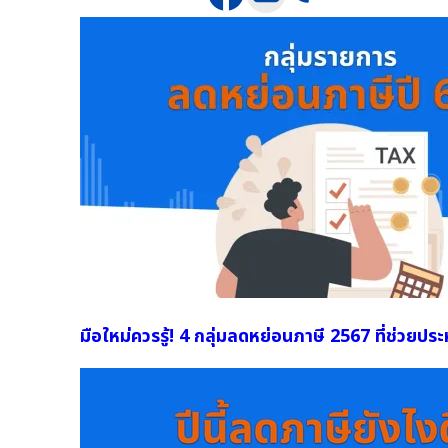
มือใหม่ควรรู้! 4 กลุ่มลดหย่อนภาษี 2567 ที่ช่วยประ