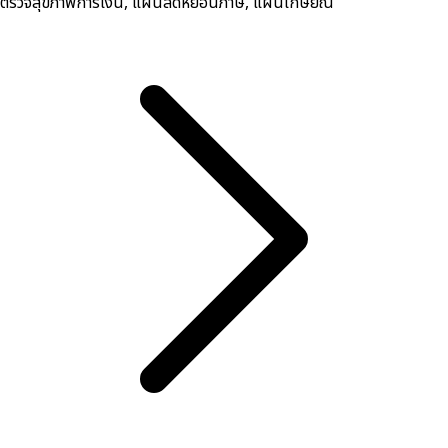
ตรวจสุขภาพการเงิน, ​แผนลดหย่อนภาษี, แผนเกษียณ