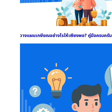
วางแผนเกษียณอย่างไรให้เพียงพอ? คู่มือครบครั