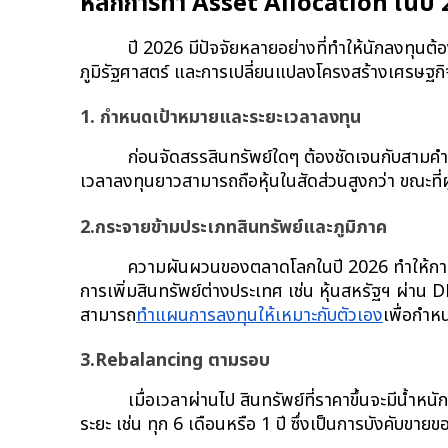
หลักการทำ Asset Allocation ในปี
ปี 2026 มีปัจจัยหลายอย่างที่ทำให้นักลงทุน
ภูมิรัฐศาสตร์ และการเปลี่ยนแปลงโครงสร้างเศรษฐกิจ
1. กำหนดเป้าหมายและระยะเวลาลงทุน
ก่อนจัดสรรสินทรัพย์ใดๆ ต้องชัดเจนกับสามคำถ
เวลาลงทุนยาวสามารถถือหุ้นในสัดส่วนสูงกว่า ขณะที่ผู
2.กระจายข้ามประเภทสินทรัพย์และภูมิภาค
ความผันผวนของตลาดโลกในปี 2026 ทำให้การก
การเพิ่มสินทรัพย์ต่างประเทศ เช่น หุ้นสหรัฐฯ ผ่า
สามารถ
ทำแผนการลงทุนให้เหมาะกับตัวเอง
เพื่อกำห
3.Rebalancing ตามรอบ
เมื่อเวลาผ่านไป สินทรัพย์ที่ราคาขึ้นจะมีน้ำหน
ระยะ เช่น ทุก 6 เดือนหรือ 1 ปี ซึ่งเป็นการบังคับขา