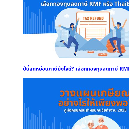
ปีนี้ลดหย่อนภาษียังไงดี? เลือกกองทุนลดภาษี RM