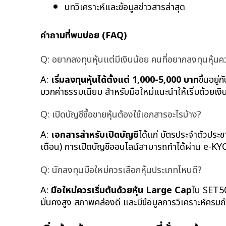
บทวิเคราะห์และข้อมูลข่าวสารล่าสุด
คำถามที่พบบ่อย (FAQ)
Q: อยากลงทุนหุ้นแต่มีเงินน้อย คนที่อยากลงทุนหุ้นควร
A: 
เริ่มลงทุนหุ้นได้ตั้งแต่ 1,000-5,000 บาท
ขึ้นอยู
บวกค่าธรรมเนียม สำหรับมือใหม่แนะนำให้เริ่มด้วยเ
Q: เปิดบัญชีซื้อขายหุ้นต้องใช้เอกสารอะไรบ้าง?
A: 
เอกสารสำหรับเปิดบัญชี
ได้แก่ บัตรประจำตัวประ
เดือน) การเปิดบัญชีออนไลน์สามารถทำได้ผ่าน e-
Q: นักลงทุนมือใหม่ควรเลือกหุ้นประเภทไหนดี?
A: 
มือใหม่ควรเริ่มต้นด้วยหุ้น Large Cap
ใน SET50
มั่นคงสูง สภาพคล่องดี และมีข้อมูลการวิเคราะห์ครบถ้