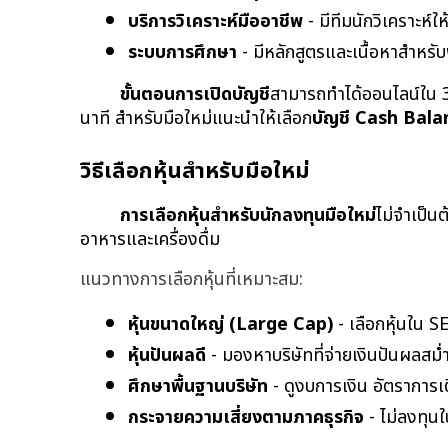
บริการวิเคราะห์มืออาชีพ
 - มีทีมนักวิเคราะห
ระบบการศึกษา
 - มีหลักสูตรและเนื้อหาสำหรั
ขั้นตอนการเปิดบัญชี
สามารถทำได้ออนไลน์ใน 3 
นาที สำหรับมือใหม่แนะนำให้เลือก
บัญชี Cash Bala
วิธีเลือกหุ้นสำหรับมือใหม่
การเลือกหุ้นสำหรับนักลงทุนมือใหม่
ไม่จำเป็นต
อาหารและเครื่องดื่ม
แนวทางการเลือกหุ้นที่เหมาะสม:
หุ้นขนาดใหญ่ (Large Cap)
 - เลือกหุ้นใน
หุ้นปันผลดี
 - มองหาบริษัทที่จ่ายเงินปันผลส
ศึกษาพื้นฐานบริษัท
 - ดูงบการเงิน อัตราการ
กระจายความเสี่ยงตามภาคธุรกิจ
 - ไม่ลงทุ