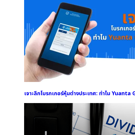
เจาะลึกโบรกเกอร์หุ้นต่างประเทศ: ทำไม Yuanta 