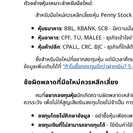
ตัวอย่างหุ้นเหมาะสำหรับมือใหม่:
สำหรับมือใหม่ควรหลีกเลี่ยงหุ้น Penny Stock (ใ
หุ้นธนาคาร
: BBL, KBANK, SCB - มีความมั่
หุ้นอาหาร
: CPF, TU, MALEE - ธุรกิจเข้าใจง
หุ้นค้าปลีก
: CPALL, CRC, BJC - ธุรกิจที่ใกล
ซึ่งสำหรับมือใหม่ที่อยากลงทุนหุ้น แต่มีเวลา
ข้อมูลเพิ่มเติมได้ที่ 
“ทำไมซื้อกองทุนดีกว่าฝากเงิน? 5 ข้
ข้อผิดพลาดที่มือใหม่ควรหลีกเลี่ยง
คนที่
อยากลงทุนหุ้น
มักเกิดความผิดพลาดเหล่านี
ควรระวัง เพื่อไม่ให้สูญเสียเงินลงทุนโดยไม่จำเป็น กา
ลงทุนโดยไม่ศึกษาข้อมูล
 - อย่าซื้อหุ้นเพียง
ลงทุนเงินที่ไม่สามารถขาดทุนได้
 - ใช้เงินค่าใ