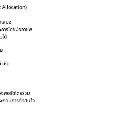
t Allocation)
่ำเสมอ
ดการโดยมืออาชีพ
บได้
ม
 เช่น
องพอร์ตโดยรวม
ระกอบการตัดสินใจ