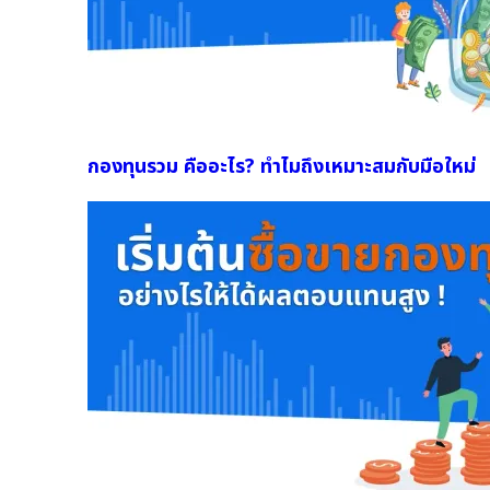
กองทุนรวม คืออะไร? ทำไมถึงเหมาะสมกับมือใหม่