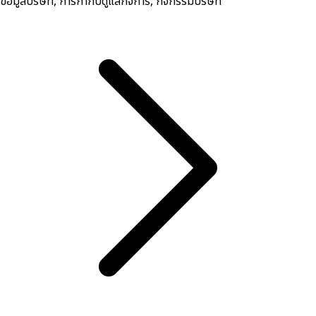
ข้อมูลบริษัท, การกำกับดูแลกิจการ, กิจกรรมบริษัท