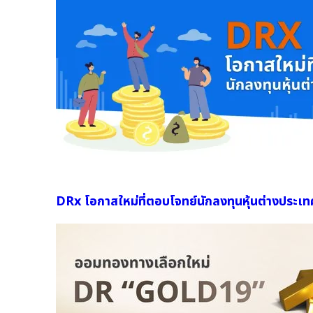
DRx โอกาสใหม่ที่ตอบโจทย์นักลงทุนหุ้นต่างประเท