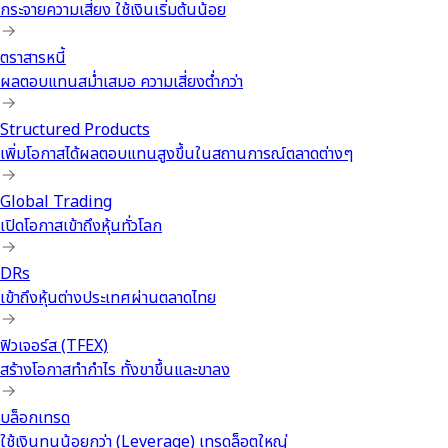
กระจายความเสี่ยง ใช้เงินเริ่มต้นน้อย
ตราสารหนี้
ผลตอบแทนสม่ำเสมอ ความเสี่ยงต่ำกว่า
Structured Products
เพิ่มโอกาสได้ผลตอบแทนสูงขึ้นในสถานการณ์ตลาดต่างๆ
Global Trading
เปิดโอกาสเข้าถึงหุ้นทั่วโลก
DRs
เข้าถึงหุ้นต่างประเทศผ่านตลาดไทย
ฟิวเจอร์ส (TFEX)
สร้างโอกาสทำกำไร ทั้งขาขึ้นและขาลง
บล็อกเทรด
ใช้เงินทุนน้อยกว่า (Leverage) เทรดล็อตใหญ่