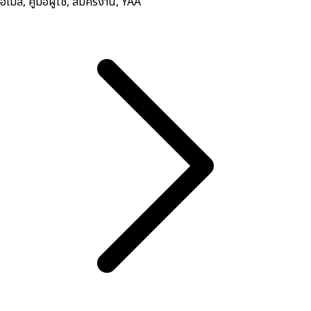
อีเมล, คู่มือผู้ใช้, สมัครงาน, YAA