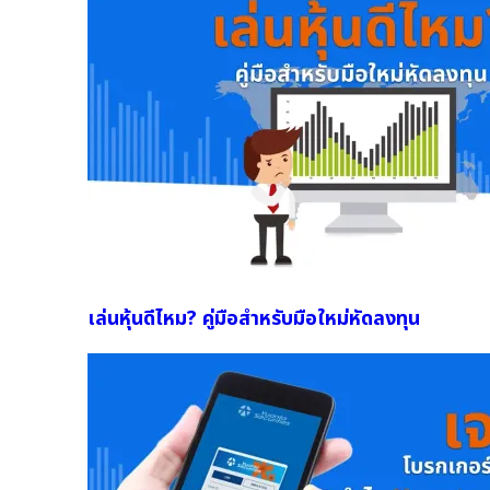
เล่นหุ้นดีไหม? คู่มือสำหรับมือใหม่หัดลงทุน