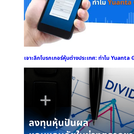
เจาะลึกโบรกเกอร์หุ้นต่างประเทศ: ทำไม Yuanta 