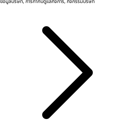
ข้อมูลบริษัท, การกำกับดูแลกิจการ, กิจกรรมบริษัท