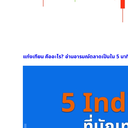
แท่งเทียน คืออะไร? อ่านอารมณ์ตลาดเป็นใน 5 นาท