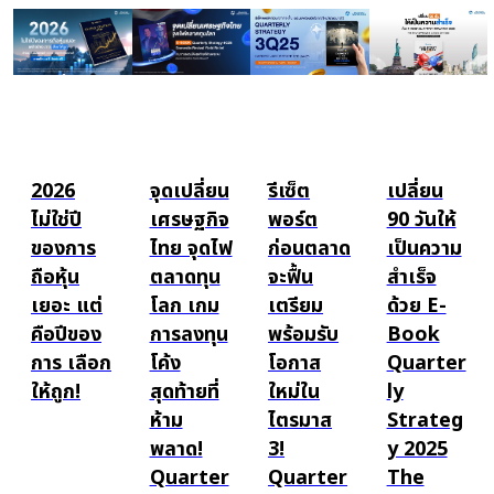
2026
จุดเปลี่ยน
รีเซ็ต
เปลี่ยน
ไม่ใช่ปี
เศรษฐกิจ
พอร์ต
90 วันให้
ของการ
ไทย จุดไฟ
ก่อนตลาด
เป็นความ
ถือหุ้น
ตลาดทุน
จะฟื้น
สำเร็จ
เยอะ แต่
โลก เกม
เตรียม
ด้วย E-
คือปีของ
การลงทุน
พร้อมรับ
Book
การ เลือก
โค้ง
โอกาส
Quarter
ให้ถูก!
สุดท้ายที่
ใหม่ใน
ly
ห้าม
ไตรมาส
Strateg
พลาด!
3!
y 2025
Quarter
Quarter
The