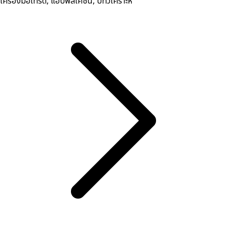
เครื่องมือเทรด, ​แอปพลิเคชัน, บทวิเคราะห์