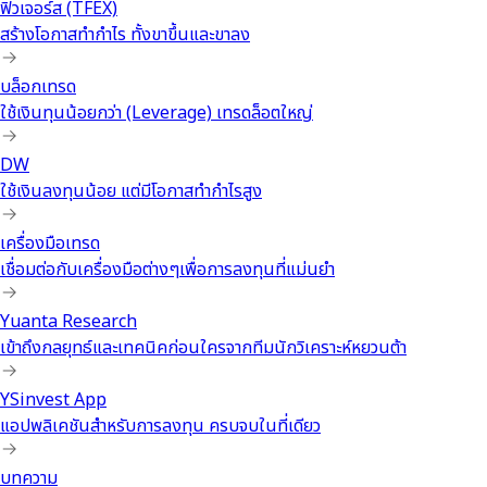
ฟิวเจอร์ส (TFEX)
สร้างโอกาสทำกำไร ทั้งขาขึ้นและขาลง
บล็อกเทรด
ใช้เงินทุนน้อยกว่า (Leverage) เทรดล็อตใหญ่
DW
ใช้เงินลงทุนน้อย แต่มีโอกาสทำกำไรสูง
เครื่องมือเทรด
เชื่อมต่อกับเครื่องมือต่างๆเพื่อการลงทุนที่แม่นยำ
Yuanta Research
เข้าถึงกลยุทธ์และเทคนิคก่อนใครจากทีมนักวิเคราะห์หยวนต้า
YSinvest App
แอปพลิเคชันสำหรับการลงทุน ครบจบในที่เดียว
บทความ