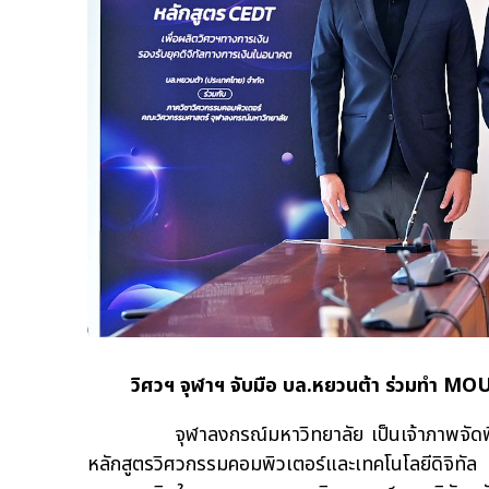
วิศวฯ จุฬาฯ จับมือ บล.หยวนต้า ร่วมทำ MOU พั
จุฬาลงกรณ์มหาวิทยาลัย เป็นเจ้าภาพจัดพิธีลงน
หลักสูตรวิศวกรรมคอมพิวเตอร์และเทคโนโลยีดิจิ